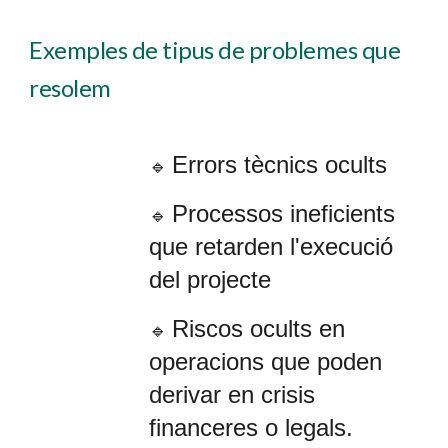
E
x
empl
e
s de tip
u
s de problem
e
s que
reso
lem
Errors tècnics ocults
🔹
Processos ineficients
🔹
que retarden l'execució
del projecte
Riscos ocults en
🔹
operacions que poden
derivar en crisis
financeres o legals.