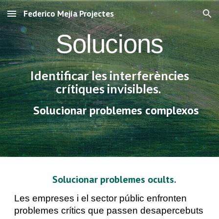
Federico Mejía Projectes
Skip to main content
Skip to navigation
Solucions
Identificar l
e
s interfer
è
nci
e
s
críti
que
s invisibles.
Soluciona
r
problemes complexos
Solucionar problem
e
s ocults.
Les empreses i el sector públic enfronten
problemes crítics que passen desapercebuts