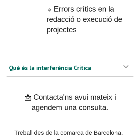
Errors crítics en la
🔹
redacció o execució de
projectes
Qu
è
é
s la interfer
è
ncia Crítica
Contacta'ns avui mateix i
📩
agendem una consulta.
Treball des de la comarca de Barcelona, ​​